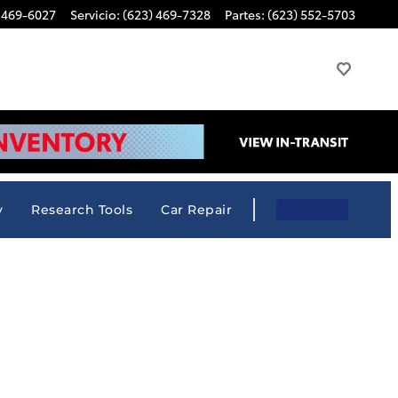
 469-6027
Servicio
:
(623) 469-7328
Partes
:
(623) 552-5703