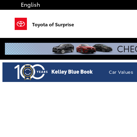
Toyota of Surprise
Saltar al contenido principal
English
Toyota of Surprise